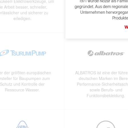
aukee® Elektrowerkzeuge, um
für starkes Produktdesign un
1971 wurde Nozar als Fami
ie Arbeit besser, schneller,
gegründet. Aus dem regionalen 
Komplettsortiment für de
erlässlicher und sicherer zu
Unternehmen hervorgegang
Gartenbedarf.
erledigen.
Produkte
W
er der größten europäischen
ALBATROS ist eine der führ
rsteller für Baupumpen zum
deutschen Marken im Bere
Schutz und Kontrolle der
Performance-Sicherheitssc
Ressource Wasser.
sowie Berufs- und
Funktionsbekleidung.