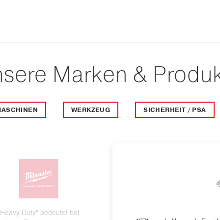
sere Marken & Produ
MASCHINEN
WERKZEUG
SICHERHEIT / PSA
"Heavy Duty" bedeutet bei
Das finnische Unternehmen 