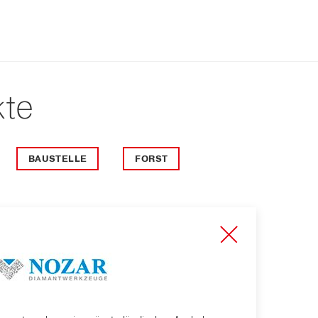
kte
BAUSTELLE
FORST
steht
NOZAR Diamantwerkzeuge ist ein