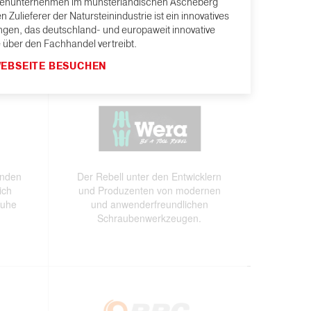
d ein
lienunternehmen im münsterländischen Ascheberg
Lieferant für Spitzentechnologie:
Zulieferer der Natursteinindustrie ist ein innovatives
n
Langlebige Powertools für Profis!
en, das deutschland- und europaweit innovative
 über den Fachhandel vertreibt.
EBSEITE BESUCHEN
enden
Der Rebell unter den Entwicklern
ich
und Produzenten von modernen
huhe
und anwenderfreundlichen
Schraubenwerkzeugen.